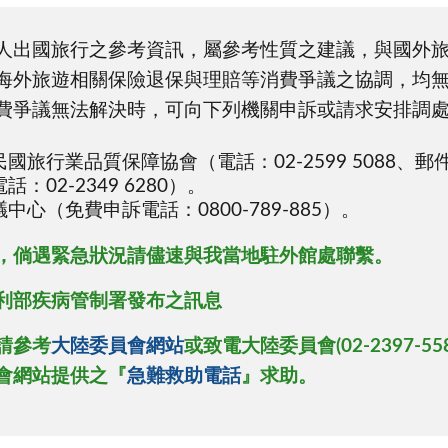
人出國旅行之參考資訊，屬參考性質之建議，與國外
海外旅遊相關保險退保與理賠等消費爭議之協調，均
費爭議無法解決時，可向下列機關申訴或請求安排調
業品質保障協會（電話：02-2599 5088、郵件信箱：tq
02-2349 6280）。
心（免費申訴電話：0800-789-885）。
，倘遇緊急狀況請儘速與我當地駐外館處聯繫。
利部疾病管制署發布之訊息
請參考
大陸委員會網站
或致電大陸委員會(02-2397-
會網站提供之『
急難救助電話
』求助。