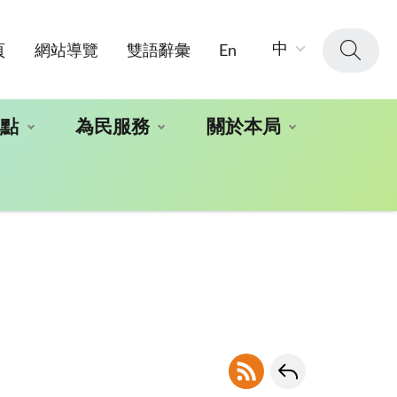
字
中
頁
網站導覽
雙語辭彙
En
級
大
小：
地點
為民服務
關於本局