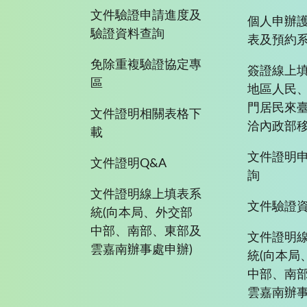
文件驗證申請進度及
個人申辦
驗證資料查詢
表及預約
免除重複驗證協定專
簽證線上填
區
地區人民
門居民來
文件證明相關表格下
洽內政部移
載
文件證明
文件證明Q&A
詢
文件證明線上填表系
文件驗證
統(向本局、外交部
中部、南部、東部及
文件證明
雲嘉南辦事處申辦)
統(向本局
中部、南
雲嘉南辦事