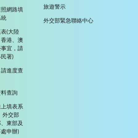
旅遊警示
護照網路填
系統
外交部緊急聯絡中心
表(大陸
、香港、澳
臺事宜，請
民署)
申請進度查
資料查詢
線上填表系
、外交部
部、東部及
處申辦)