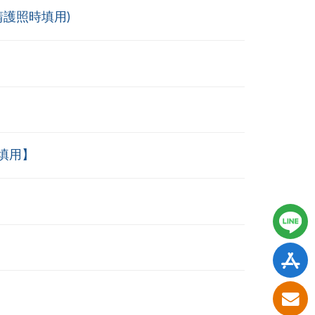
護照時填用)
填用】