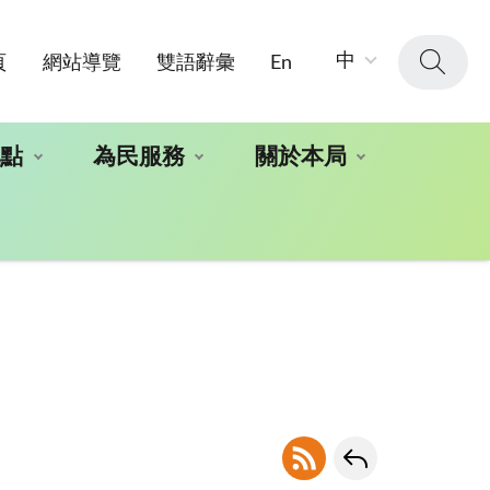
字
中
頁
網站導覽
雙語辭彙
En
級
大
小：
地點
為民服務
關於本局