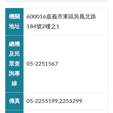
機關
600016嘉義市東區吳鳳北路
地址
184號2樓之1
總機
及民
眾查
05-2251567
詢專
線
傳真
05-2255199,2255299