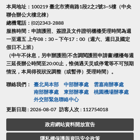
本局地址：100219 臺北市濟南路1段2之2號3~5樓（中央
聯合辦公大樓北棟）
總機電話：(02)2343-2888
服務時間：申請護照、簽證及文件證明櫃檯受理時間為週
一至週五 上午08：30－下午17：00（週六、週日及國定
假日不上班）
（中午不休息，另申辦護照(不含調閱護照申請書)櫃檯每週
三延長辦公時間至20:00止，惟倘遇天災或停電等不可預期
情況，本局得視狀況調整（或暫停）受理時間）。
聯絡我們：
臺北局本部
中部辦事處
雲嘉南辦事處
南部辦事處
東部辦事處
桃園機場辦事處
外交部緊急聯絡中⼼
更新日期 : 2026-08-07
訪客人次 : 112754018
政府網站資料開放宣告
隱私權保護與資訊安全政策