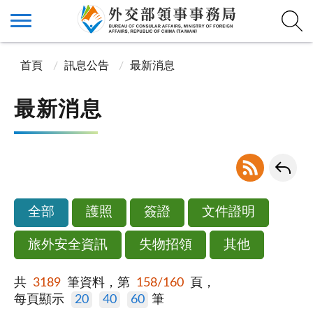
首頁
訊息公告
最新消息
最新消息
全部
護照
簽證
文件證明
旅外安全資訊
失物招領
其他
共
3189
筆資料，第
158/160
頁，
每頁顯示
20
40
60
筆