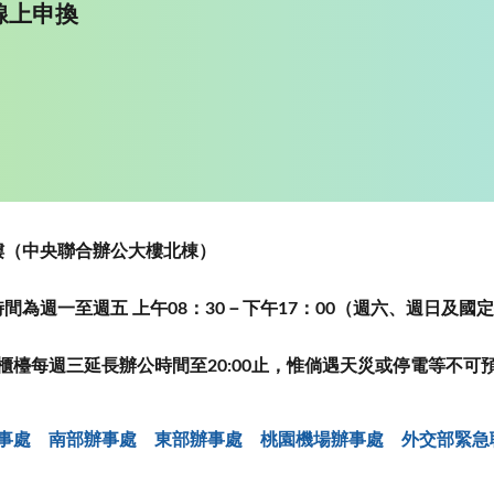
線上申換
~5樓（中央聯合辦公大樓北棟）
為週一至週五 上午08：30－下午17：00（週六、週日及國
櫃檯每週三延長辦公時間至20:00止，惟倘遇天災或停電等不可
事處
南部辦事處
東部辦事處
桃園機場辦事處
外交部緊急