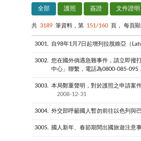
全部
護照
簽證
文件證明
共
3189
筆資料，第
151/160
頁，
每頁
3001
自98年1月7日起增列拉脫維亞（Latv
3002
您在國外倘遇急難事件，請立即撥
中心」聯繫，電話為0800-085-0
3003
本局鄭重聲明，對於護照之申請案
2008-12-31
3004
外交部呼籲國人暫勿前往以色列與巴勒斯坦
3005
國人新年、春節期間出國旅遊注意事項(20