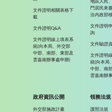
地區人民
門居民來
文件證明相關表格下
洽內政部移
載
文件證明
文件證明Q&A
詢
文件證明線上填表系
文件驗證
統(向本局、外交部
中部、南部、東部及
文件證明
雲嘉南辦事處申辦)
統(向本局
中部、南
雲嘉南辦事
政府資訊公開
領務法規
外交部施政計畫
護照法規