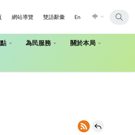
字
中
頁
網站導覽
雙語辭彙
En
級
大
小：
地點
為民服務
關於本局