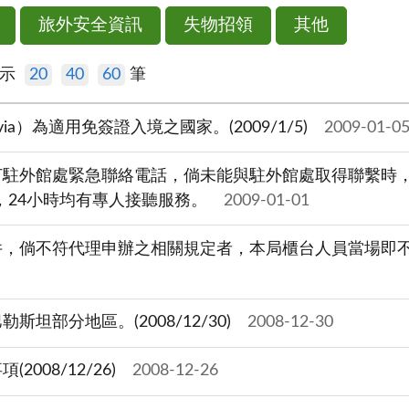
旅外安全資訊
失物招領
其他
顯示
20
40
60
筆
ia）為適用免簽證入境之國家。(2009/1/5)
2009-01-0
打駐外館處緊急聯絡電話，倘未能與駐外館處取得聯繫時
95，24小時均有專人接聽服務。
2009-01-01
件，倘不符代理申辦之相關規定者，本局櫃台人員當場即
部分地區。(2008/12/30)
2008-12-30
08/12/26)
2008-12-26