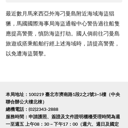
最近數月馬來西亞外海刁曼島附近海域海盜猖
獗，馬國國際海事局海盜通報中心警告過往船隻
應提高警覺，慎防海盜打劫。國人倘前往刁曼島
旅遊或搭乘船舶行經上述海域時，請提高警覺，
以免遭海盜襲擊。
本局地址：100219 臺北市濟南路1段2之2號3~5樓（中央
聯合辦公大樓北棟）
總機電話：(02)2343-2888
服務時間：申請護照、簽證及文件證明櫃檯受理時間為週
一至週五 上午08：30－下午17：00（週六、週日及國定