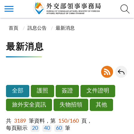
首頁
訊息公告
最新消息
最新消息
全部
護照
簽證
文件證明
旅外安全資訊
失物招領
其他
共
3189
筆資料，第
150/160
頁，
每頁顯示
20
40
60
筆