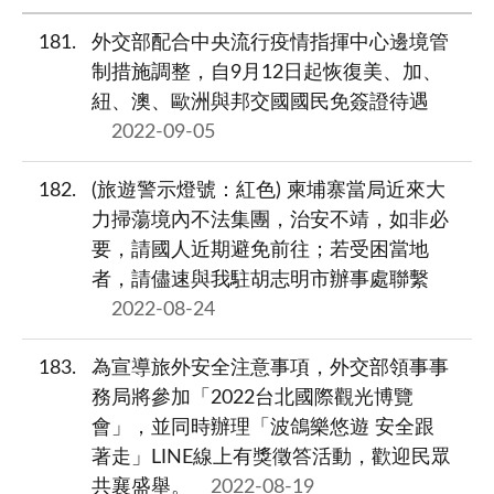
181
外交部配合中央流行疫情指揮中心邊境管
制措施調整，自9月12日起恢復美、加、
紐、澳、歐洲與邦交國國民免簽證待遇
2022-09-05
182
(旅遊警示燈號：紅色) 柬埔寨當局近來大
力掃蕩境內不法集團，治安不靖，如非必
要，請國人近期避免前往；若受困當地
者，請儘速與我駐胡志明市辦事處聯繫
2022-08-24
183
為宣導旅外安全注意事項，外交部領事事
務局將參加「2022台北國際觀光博覽
會」，並同時辦理「波鴿樂悠遊 安全跟
著走」LINE線上有獎徵答活動，歡迎民眾
共襄盛舉。
2022-08-19