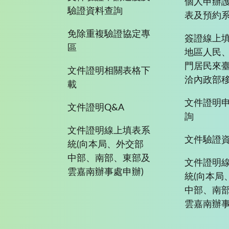
個人申辦
驗證資料查詢
表及預約
免除重複驗證協定專
簽證線上填
區
地區人民
門居民來
文件證明相關表格下
洽內政部移
載
文件證明
文件證明Q&A
詢
文件證明線上填表系
文件驗證
統(向本局、外交部
中部、南部、東部及
文件證明
雲嘉南辦事處申辦)
統(向本局
中部、南
雲嘉南辦事