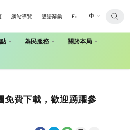
字
中
頁
網站導覽
雙語辭彙
En
級
大
小：
地點
為民服務
關於本局
貼圖免費下載，歡迎踴躍參