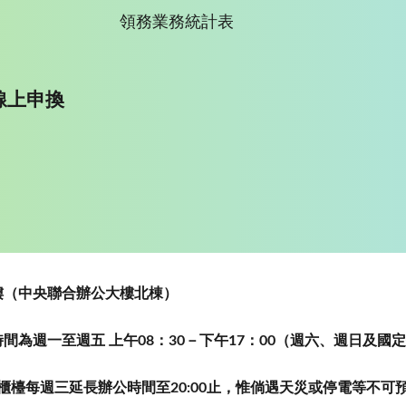
領務業務統計表
線上申換
~5樓（中央聯合辦公大樓北棟）
為週一至週五 上午08：30－下午17：00（週六、週日及國
櫃檯每週三延長辦公時間至20:00止，惟倘遇天災或停電等不可