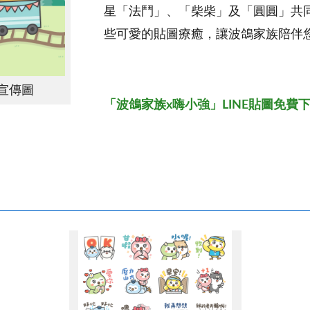
星「法鬥」、「柴柴」及「圓圓」共
些可愛的貼圖療癒，讓波鴿家族陪伴
宣傳圖
「
波鴿家族x嗨小強
」
LINE貼圖免費下