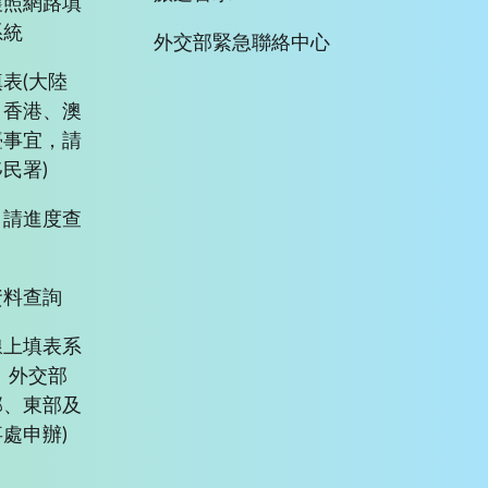
護照網路填
系統
外交部緊急聯絡中心
表(大陸
、香港、澳
臺事宜，請
民署)
申請進度查
資料查詢
線上填表系
、外交部
部、東部及
處申辦)