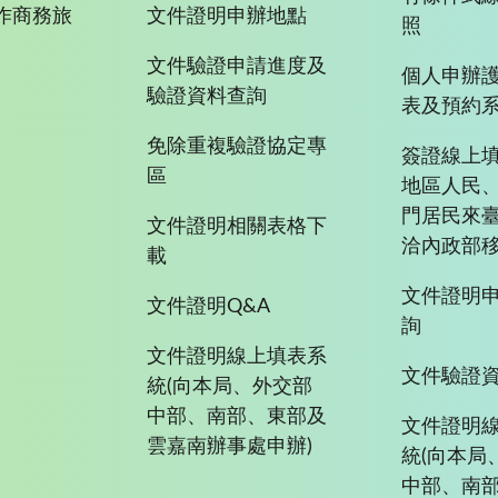
作商務旅
文件證明申辦地點
照
文件驗證申請進度及
個人申辦
驗證資料查詢
表及預約
免除重複驗證協定專
簽證線上填
區
地區人民
門居民來
文件證明相關表格下
洽內政部移
載
文件證明
文件證明Q&A
詢
文件證明線上填表系
文件驗證
統(向本局、外交部
中部、南部、東部及
文件證明
雲嘉南辦事處申辦)
統(向本局
中部、南