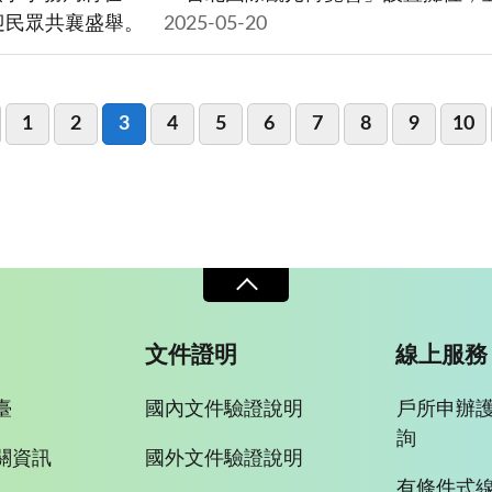
迎民眾共襄盛舉。
2025-05-20
1
2
3
4
5
6
7
8
9
10
文件證明
線上服務
臺
國內文件驗證說明
戶所申辦
詢
關資訊
國外文件驗證說明
有條件式