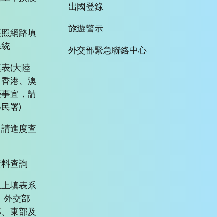
出國登錄
旅遊警示
護照網路填
系統
外交部緊急聯絡中心
表(大陸
、香港、澳
臺事宜，請
民署)
申請進度查
資料查詢
線上填表系
、外交部
部、東部及