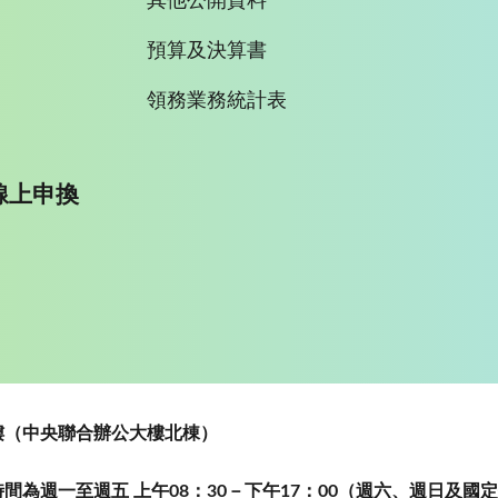
其他公開資料
預算及決算書
領務業務統計表
線上申換
~5樓（中央聯合辦公大樓北棟）
為週一至週五 上午08：30－下午17：00（週六、週日及國