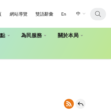
字
中
頁
網站導覽
雙語辭彙
En
級
大
小：
地點
為民服務
關於本局