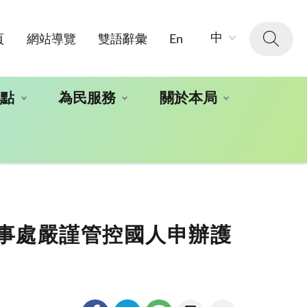
字
中
頁
網站導覽
雙語辭彙
En
級
大
小：
地點
為民服務
關於本局
事處嚴謹管控國人申辦護