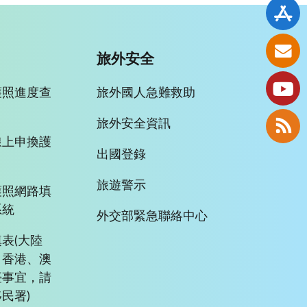
旅外安全
護照進度查
旅外國人急難救助
旅外安全資訊
線上申換護
出國登錄
旅遊警示
護照網路填
系統
外交部緊急聯絡中心
表(大陸
、香港、澳
臺事宜，請
民署)