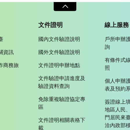
文件證明
線上服務
臺
國內文件驗證說明
戶所申辦
詢
關資訊
國外文件驗證說明
有條件式
作商務旅
文件證明申辦地點
照
文件驗證申請進度及
個人申辦
驗證資料查詢
表及預約
免除重複驗證協定專
簽證線上填
區
地區人民
門居民來
文件證明相關表格下
洽內政部移
載