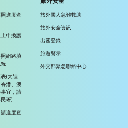
旅外安全
護照進度查
旅外國人急難救助
旅外安全資訊
線上申換護
出國登錄
旅遊警示
護照網路填
系統
外交部緊急聯絡中心
表(大陸
、香港、澳
臺事宜，請
民署)
申請進度查