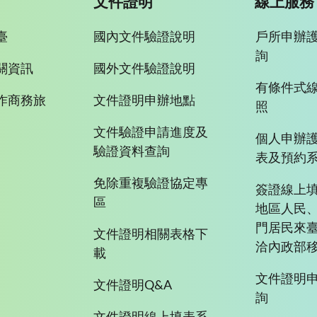
文件證明
線上服務
臺
國內文件驗證說明
戶所申辦
詢
關資訊
國外文件驗證說明
有條件式
作商務旅
文件證明申辦地點
照
文件驗證申請進度及
個人申辦
驗證資料查詢
表及預約
免除重複驗證協定專
簽證線上填
區
地區人民
門居民來
文件證明相關表格下
洽內政部移
載
文件證明
文件證明Q&A
詢