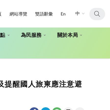
字
中
頁
網站導覽
雙語辭彙
En
級
大
小：
地點
為民服務
關於本局
施及提醒國人旅柬應注意避