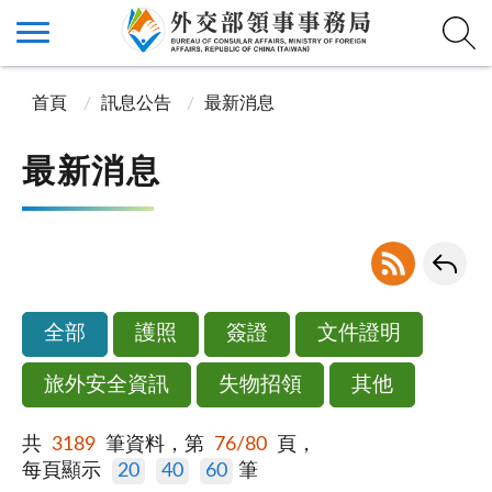
首頁
訊息公告
最新消息
最新消息
全部
護照
簽證
文件證明
旅外安全資訊
失物招領
其他
共
3189
筆資料，第
76/80
頁，
每頁顯示
20
40
60
筆