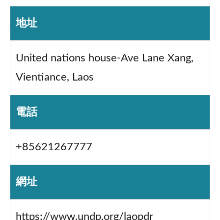
地址
United nations house-Ave Lane Xang,
Vientiance, Laos
電話
+85621267777
網址
https://www.undp.org/laopdr