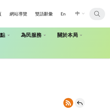
字
中
頁
網站導覽
雙語辭彙
En
級
大
小：
地點
為民服務
關於本局