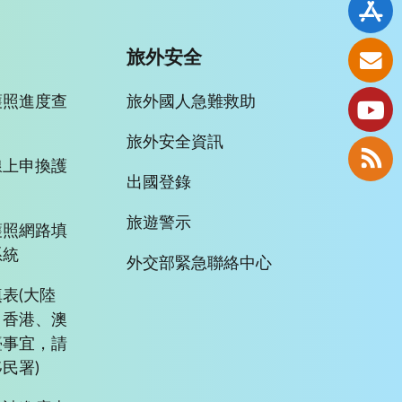
旅外安全
護照進度查
旅外國人急難救助
旅外安全資訊
線上申換護
出國登錄
旅遊警示
護照網路填
系統
外交部緊急聯絡中心
表(大陸
、香港、澳
臺事宜，請
民署)