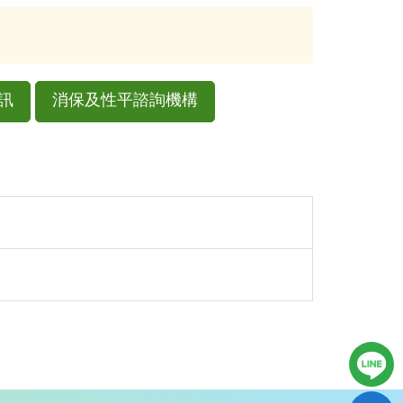
訊
消保及性平諮詢機構