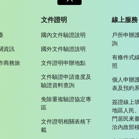
文件證明
線上服務
臺
國內文件驗證說明
戶所申辦
詢
關資訊
國外文件驗證說明
有條件式
作商務旅
文件證明申辦地點
照
文件驗證申請進度及
個人申辦
驗證資料查詢
表及預約
免除重複驗證協定專
簽證線上填
區
地區人民
門居民來
文件證明相關表格下
洽內政部移
載