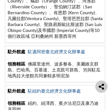
County）、橘郡（Orange County）、河濱郡
（Riverside County）、聖伯納汀諾郡（San
Bernardino County）、肯恩郡 (Kern County)、
凡圖拉郡(Ventura County)、聖塔芭芭拉郡 (Santa
Barbara County)、聖路易斯歐比斯波郡 (San Luis
Obispo County)及帝國郡 (Imperial County)等10
個行政區域 亞利桑納州 新墨西哥州
駐邁阿密臺北經濟文化辦事處
佛羅里達州、波多黎各、美屬維京群
島、巴哈馬、百慕達、土克凱可群島、另與駐瓜
地馬拉大使館共同兼轄多明尼加
駐紐約臺北經濟文化辦事處
紐約、紐澤西、賓夕法尼亞及康乃迪
克四州