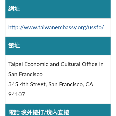
網址
http://www.taiwanembassy.org/ussfo/
館址
Taipei Economic and Cultural Office in
San Francisco
345 4th Street, San Francisco, CA
94107
電話 境外撥打/境內直撥