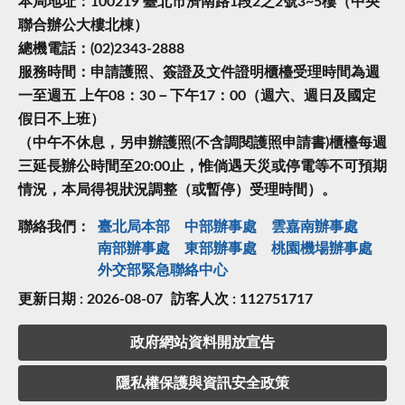
本局地址：100219 臺北市濟南路1段2之2號3~5樓（中央
聯合辦公大樓北棟）
總機電話：(02)2343-2888
服務時間：申請護照、簽證及文件證明櫃檯受理時間為週
一至週五 上午08：30－下午17：00（週六、週日及國定
假日不上班）
（中午不休息，另申辦護照(不含調閱護照申請書)櫃檯每週
三延長辦公時間至20:00止，惟倘遇天災或停電等不可預期
情況，本局得視狀況調整（或暫停）受理時間）。
聯絡我們：
臺北局本部
中部辦事處
雲嘉南辦事處
南部辦事處
東部辦事處
桃園機場辦事處
外交部緊急聯絡中⼼
更新日期 : 2026-08-07
訪客人次 : 112751717
政府網站資料開放宣告
隱私權保護與資訊安全政策