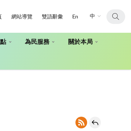
字
中
頁
網站導覽
雙語辭彙
En
級
大
小：
地點
為民服務
關於本局