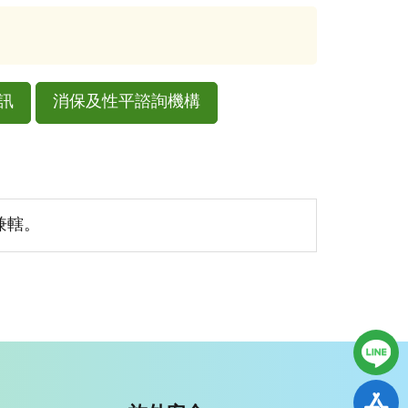
訊
消保及性平諮詢機構
兼轄。