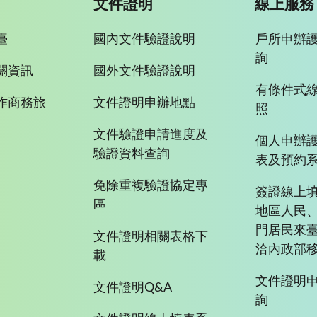
文件證明
線上服務
臺
國內文件驗證說明
戶所申辦
詢
關資訊
國外文件驗證說明
有條件式
作商務旅
文件證明申辦地點
照
文件驗證申請進度及
個人申辦
驗證資料查詢
表及預約
免除重複驗證協定專
簽證線上填
區
地區人民
門居民來
文件證明相關表格下
洽內政部移
載
文件證明
文件證明Q&A
詢