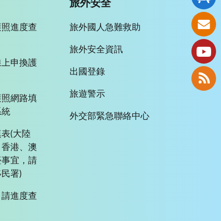
旅外安全
護照進度查
旅外國人急難救助
旅外安全資訊
線上申換護
出國登錄
旅遊警示
護照網路填
系統
外交部緊急聯絡中心
表(大陸
、香港、澳
臺事宜，請
民署)
申請進度查