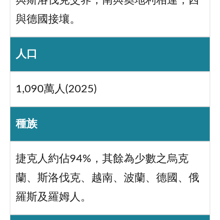
與斯洛伐克交界，南與奧地利相連，西
與德國接壤。
人口
1,090萬人(2025)
種族
捷克人約佔94%，其餘為少數之烏克
蘭、斯洛伐克、越南、波蘭、德國、俄
羅斯及羅姆人。