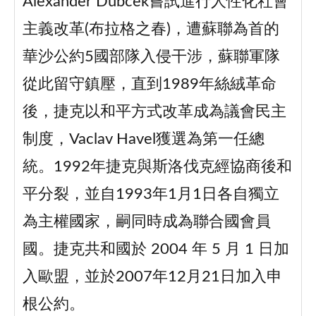
Alexander Dubcek嘗試進行人性化社會
主義改革(布拉格之春)，遭蘇聯為首的
華沙公約5國部隊入侵干涉，蘇聯軍隊
從此留守鎮壓，直到1989年絲絨革命
後，捷克以和平方式改革成為議會民主
制度，Vaclav Havel獲選為第一任總
統。1992年捷克與斯洛伐克經協商後和
平分裂，並自1993年1月1日各自獨立
為主權國家，嗣同時成為聯合國會員
國。捷克共和國於 2004 年 5 月 1 日加
入歐盟，並於2007年12月21日加入申
根公約。