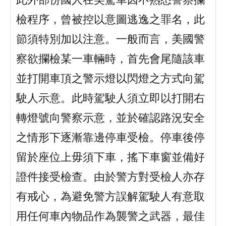
此外部份國人在美駕車因不熟悉警察攔
檢程序，曾被控以意圖逃逸之罪名，此
節須特別加以注意。一般而言，美國警
察欲攔檢某一車輛時，首先會尾隨該車
並打開車頂之警示燈以閃燈之方式向駕
駛人示意。此時駕駛人須立即以打開右
轉燈號向警察示意，並於確認路況安全
之情形下逐漸靠邊停車受檢。停車後停
留於座位上毋須下車，搖下車窗並備好
證件接受檢查。由於警方對受檢人亦存
有戒心，為避免警方誤解駕駛人有意取
用任何車內物品作為襲警之武器，最佳