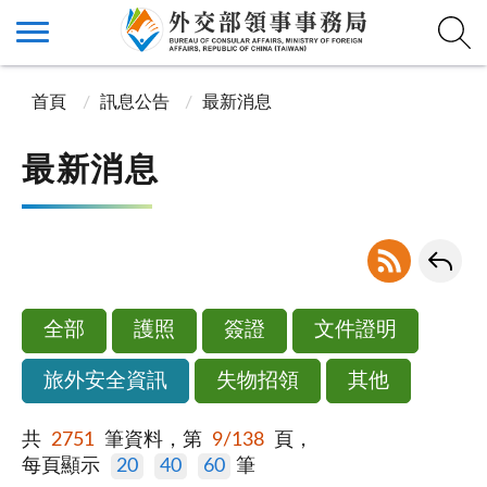
首頁
訊息公告
最新消息
最新消息
全部
護照
簽證
文件證明
旅外安全資訊
失物招領
其他
共
2751
筆資料，第
9/138
頁，
每頁顯示
20
40
60
筆