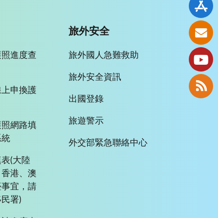
旅外安全
護照進度查
旅外國人急難救助
旅外安全資訊
線上申換護
出國登錄
旅遊警示
護照網路填
系統
外交部緊急聯絡中心
表(大陸
、香港、澳
臺事宜，請
民署)