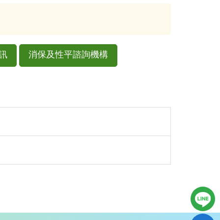
訊
消保及性平諮詢機構