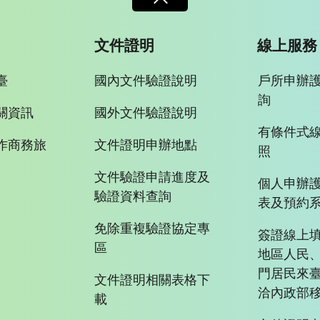
文件證明
線上服務
臺
國內文件驗證說明
戶所申辦
詢
關資訊
國外文件驗證說明
有條件式
作商務旅
文件證明申辦地點
照
文件驗證申請進度及
個人申辦
驗證資料查詢
表及預約
免除重複驗證協定專
簽證線上填
區
地區人民
門居民來
文件證明相關表格下
洽內政部移
載