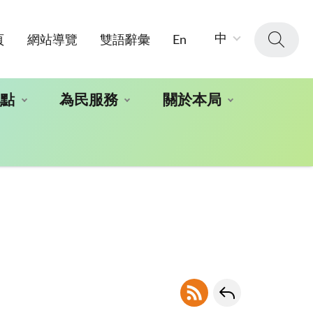
字
中
頁
網站導覽
雙語辭彙
En
級
大
小：
地點
為民服務
關於本局