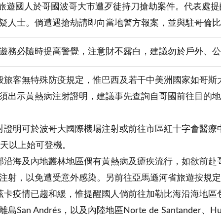
生旅遊國人於哥國波哥大市遭歹徒持刀搶劫案件。代表處
疑人士。倘遭遇搶劫請即向當地警方報案，並與駐哥倫比
遊務必隨時提高警覺，注意財不露白，建議勿於戶外、公
般旅客無特殊防疫規定，惟巴西及若干中美洲國家如哥斯
須出示黃熱病注射證明，建議事先查詢自哥國前往目的地
射證明可於波哥大國際機場注射或前往市區紅十字會醫療
0天以上始可登機。
部沿海及內地叢林地區偶有黃熱病及瘧疾流行，如欲前赴
注射，以免遭受意外感染。另前往亞馬遜河省旅遊按規定
疫情已趨和緩，惟提醒國人倘前往加勒比海沿海地區包含Cartagen
n Andrés，以及內陸地區Norte de Santander、Huila、C