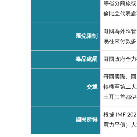
等省分商旅或
倫比亞代表處聯
哥國為外匯管
匯兌限制
易往來付款多
毒品處罰
哥國政府全力
哥國國際、國
交通
轉機至第二大城
土耳其首都伊
根據 IMF 2
國民所得
買力平價）人均