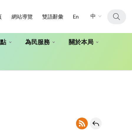
字
中
頁
網站導覽
雙語辭彙
En
級
大
小：
地點
為民服務
關於本局