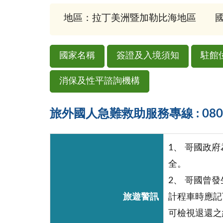
地區：拉丁美洲暨加勒比海地區
國
國家名稱
簽證及入境須知
駐館
消保及性平諮詢機構
旅外國人急難救助服務專線 : 0800-
1、 哥國政
全。
2、 哥國曾
旅遊警訊
計程車時應記
可檢視退還之