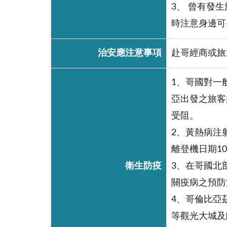
3、 曾有發
時注意身邊可
治安應注意事項
赴哥經商或旅
1、哥國對一
亞出發之旅客
受阻。
2、黃熱病注
離登機日期1
衛生防疫
3、在哥國北
關疫病之預防
4、哥倫比亞茲卡
等觀光大城及離島Sa