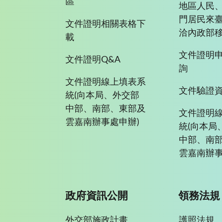
區
地區人民
門居民來
文件證明相關表格下
洽內政部移
載
文件證明
文件證明Q&A
詢
文件證明線上填表系
文件驗證
統(向本局、外交部
中部、南部、東部及
文件證明
雲嘉南辦事處申辦)
統(向本局
中部、南
雲嘉南辦事
政府資訊公開
領務法規
外交部施政計畫
護照法規