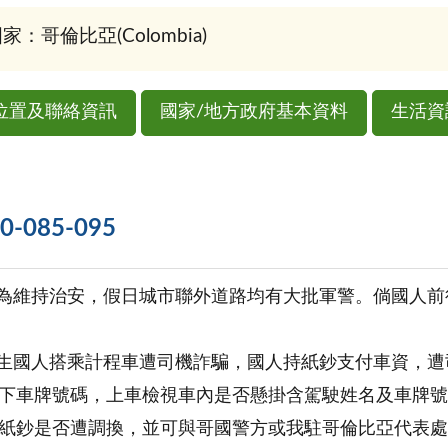
家：哥倫比亞(Colombia)
位置及聯絡資訊
國家/地方政府基本資料
生活資
085-095
府為維持治安，假日城市聯外道路均有大批軍警。倘國人
發生國人搭乘計程車遭司機詐騙，國人持紙鈔支付車資，
下車牌號碼，上車檢視車內是否懸掛含駕駛姓名及車牌號
紙鈔是否遭調換，並可與哥國警方或我駐哥倫比亞代表處