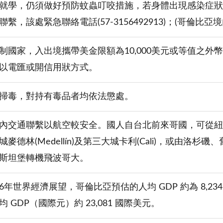
就學，仍須做好預防蚊蟲叮咬措施，若身體出現感染症狀
繫，該處緊急聯絡電話(57-3156492913)；(哥倫比亞境內
制國家，入出境攜帶美金限額為10,000美元或等值之
以電匯或開信用狀方式。
掃毒，對持有毒品者均依法懲處。
內交通聯繫以航空較安全。國人自台北前來哥國，可從紐
麥德林(Medellín)及第三大城卡利(Cali)，或由
斯坦堡轉機飛波哥大。
026年世界經濟展望，哥倫比亞預估的人均 GDP 約為 8,234
 GDP（國際元）約 23,081 國際美元。