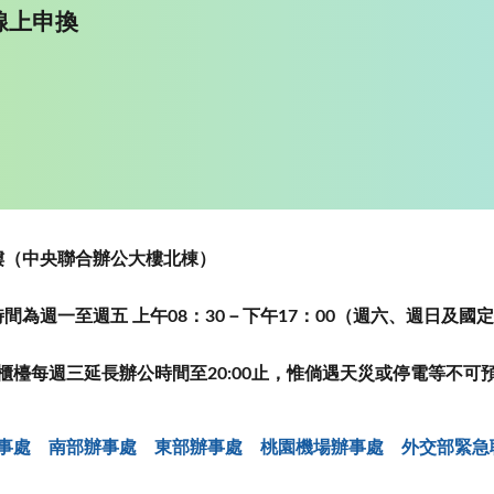
線上申換
~5樓（中央聯合辦公大樓北棟）
為週一至週五 上午08：30－下午17：00（週六、週日及國
櫃檯每週三延長辦公時間至20:00止，惟倘遇天災或停電等不可
事處
南部辦事處
東部辦事處
桃園機場辦事處
外交部緊急