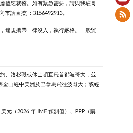
應儘速就醫。如有緊急需要，請與我駐哥
市話直撥)：3156492913。
外幣，違規攜帶一律沒入，執行嚴格。一般貿
約、洛杉磯或休士頓直飛首都波哥大，並
洛杉磯、舊金山經中美洲及巴拿馬飛往波哥大；或經
 美元（2026 年 IMF 預測值）、PPP（購