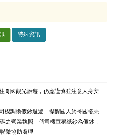
訊
特殊資訊
前往哥國觀光旅遊，仍應謹慎並注意人身安
遭司機調換假鈔退還。提醒國人於哥國搭乘
碼之營業執照。倘司機宣稱紙鈔為假鈔，
聯繫協助處理。