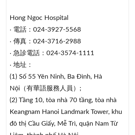
Hong Ngoc Hospital
‧ 電話：024-3927-5568
‧ 傳真：024-3716-2988
‧ 急診電話：024-3574-1111
‧ 地址：
(1) Số 55 Yên Ninh, Ba Đình, Hà
Nội（有華語服務人員）;
(2) Tầng 10, tòa nhà 70 tầng, tòa nhà
Keangnam Hanoi Landmark Tower, khu
đô thị Cầu Giấy, Mễ Trì, quận Nam Từ