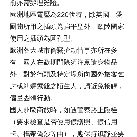
前亦需辦理簽證。
歐洲地區電壓為220伏特，除英國、愛
爾蘭所用之插頭為扁平型外，歐陸國家
使用之插頭為圓孔型。
歐洲各大城市偷竊搶劫情事亦所在多
有，國人在歐期間除須注意隨身物品
外，對於街頭及特定場所向國外旅客乞
討或糾纏索錢之陌生人，請避免接觸，
儘量團體行動。
國人赴歐商旅時，如遇警察路上臨檢
（要求檢查是否使用假護照、假信用
卡、攜帶偽鈔等由），應保持鎮靜並要