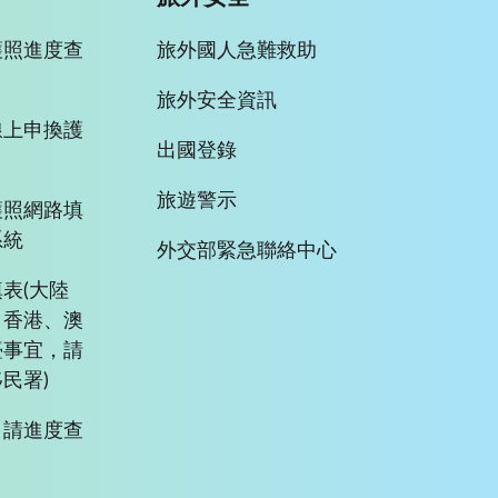
護照進度查
旅外國人急難救助
旅外安全資訊
線上申換護
出國登錄
旅遊警示
護照網路填
系統
外交部緊急聯絡中心
表(大陸
、香港、澳
臺事宜，請
民署)
申請進度查