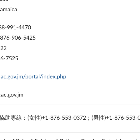
Jamaica
888-991-4470
-876-906-5425
222
06-7525
ac.gov.jm/portal/index.php
cac.gov.jm
線：(女性)+1-876-553-0372；(男性)+1-876-553-0