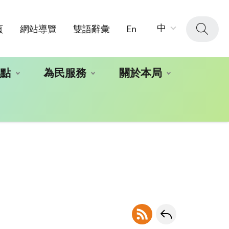
字
中
頁
網站導覽
雙語辭彙
En
級
大
小：
地點
為民服務
關於本局