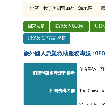
地區：拉丁美洲暨加勒比海地區
國
國家名稱
簽證及入境須知
駐館
消保及性平諮詢機構
旅外國人急難救助服務專線 : 0800-
倘有爭議，可向The
消費爭議處理流程參考
相關機構名稱
The Consumer
34 Trafalgar 