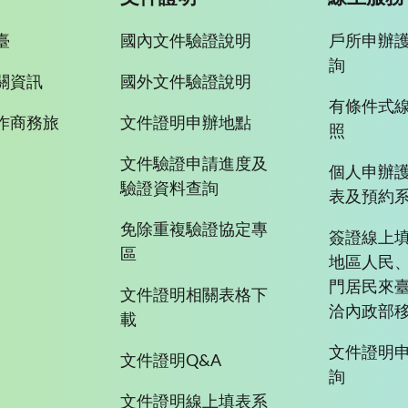
臺
國內文件驗證說明
戶所申辦
詢
關資訊
國外文件驗證說明
有條件式
作商務旅
文件證明申辦地點
照
文件驗證申請進度及
個人申辦
驗證資料查詢
表及預約
免除重複驗證協定專
簽證線上填
區
地區人民
門居民來
文件證明相關表格下
洽內政部移
載
文件證明
文件證明Q&A
詢
文件證明線上填表系