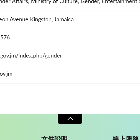
der Affairs, Ministry of Culture, Gender, Entertainment
eon Avenue Kingston, Jamaica
8576
.gov.jm/index.php/gender
ov.jm
文件證明
線上服務