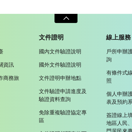
文件證明
線上服務
臺
國內文件驗證說明
戶所申辦
詢
關資訊
國外文件驗證說明
有條件式
作商務旅
文件證明申辦地點
照
文件驗證申請進度及
個人申辦
驗證資料查詢
表及預約
免除重複驗證協定專
簽證線上填
區
地區人民
門居民來