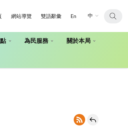
字
中
頁
網站導覽
雙語辭彙
En
級
大
小：
地點
為民服務
關於本局