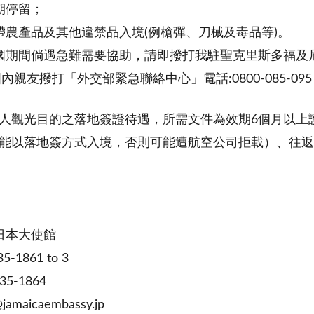
期停留；
帶農產品及其他違禁品入境(例槍彈、刀械及毒品等)。
國期間倘遇急難需要協助，請即撥打我駐聖克里斯多福及尼維斯
國內親友撥打「外交部緊急聯絡中心」電話:0800-085-0
人觀光目的之落地簽證待遇，所需文件為效期6個月以上
能以落地簽方式入境，否則可能遭航空公司拒載）、往返
。
日本大使館
5-1861 to 3
35-1864
jamaicaembassy.jp