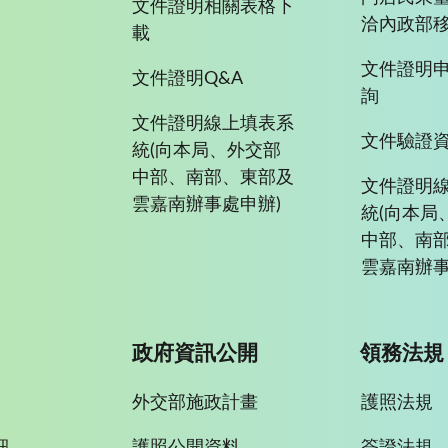
文件證明相關表格下
洽內政部移
載
文件證明
文件證明Q&A
詢
文件證明線上填表系
文件驗證
統(向本局、外交部
中部、南部、東部及
文件證明
雲嘉南辦事處申辦)
統(向本局
中部、南
雲嘉南辦事
政府資訊公開
領務法規
外交部施政計畫
護照法規
訊
護照公開資料
簽證法規