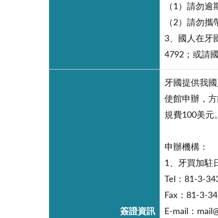
（1）請勿逾
（2）請勿攜
3、國人在牙
4792；或請
牙國提供我國
使館申辦，方
規費100美元
申辦機構：
1、牙買加駐
Tel：81-3-343
Fax：81-3-34
簽證資訊
E-mail：mail@