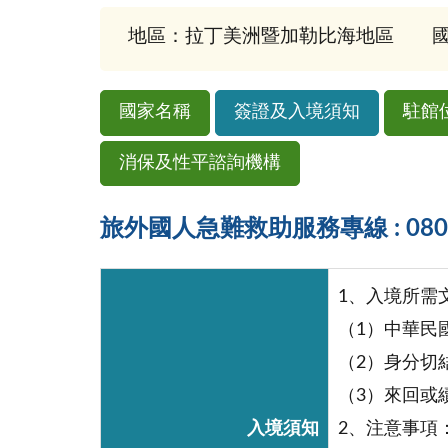
地區：拉丁美洲暨加勒比海地區
國
國家名稱
簽證及入境須知
駐館
消保及性平諮詢機構
旅外國人急難救助服務專線 : 0800-
1、入境所需
（1）中華民
（2）身分切結書(Af
（3）來回或
入境須知
2、注意事項