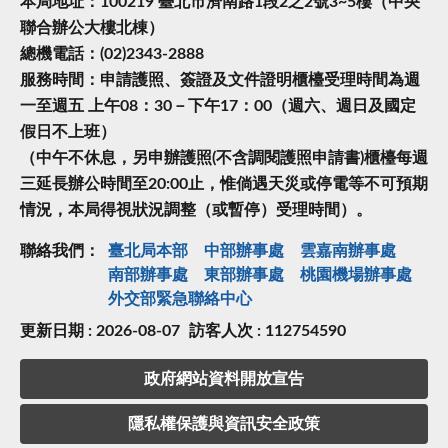
本局地址：100219 臺北市濟南路1段2之2號3~5樓（中央
聯合辦公大樓北棟）
總機電話：(02)2343-2888
服務時間：申請護照、簽證及文件證明櫃檯受理時間為週
一至週五 上午08：30－下午17：00（週六、週日及國定
假日不上班）
（中午不休息，另申辦護照(不含調閱護照申請書)櫃檯每週
三延長辦公時間至20:00止，惟倘遇天災或停電等不可預期
情況，本局得視狀況調整（或暫停）受理時間）。
聯絡我們：
臺北局本部
中部辦事處
雲嘉南辦事處
南部辦事處
東部辦事處
桃園機場辦事處
外交部緊急聯絡中⼼
更新日期 : 2026-08-07
訪客人次 : 112754590
政府網站資料開放宣告
隱私權保護與資訊安全政策