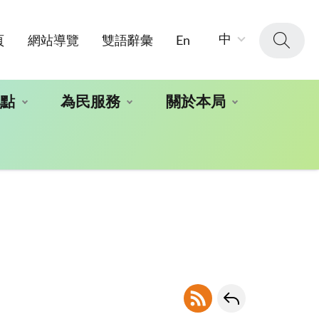
字
中
頁
網站導覽
雙語辭彙
En
級
大
小：
地點
為民服務
關於本局