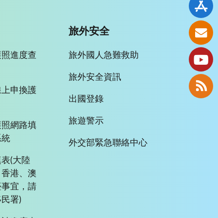
旅外安全
護照進度查
旅外國人急難救助
旅外安全資訊
線上申換護
出國登錄
旅遊警示
護照網路填
系統
外交部緊急聯絡中心
表(大陸
、香港、澳
臺事宜，請
民署)