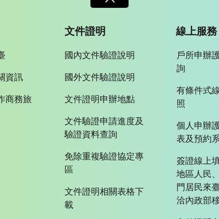
文件證明
線上服務
臺
國內文件驗證說明
戶所申辦
詢
關資訊
國外文件驗證說明
有條件式
作商務旅
文件證明申辦地點
照
文件驗證申請進度及
個人申辦
驗證資料查詢
表及預約
免除重複驗證協定專
簽證線上填
區
地區人民
門居民來
文件證明相關表格下
洽內政部移
載