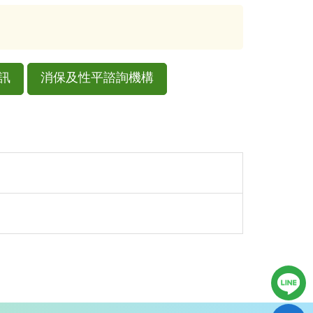
訊
消保及性平諮詢機構