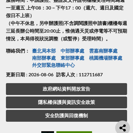
服務時間：申請護照、簽證及文件證明櫃檯受理時間為週
一至週五 上午08：30－下午17：00（週六、週日及國定
假日不上班）
（中午不休息，另申辦護照(不含調閱護照申請書)櫃檯每週
三延長辦公時間至20:00止，惟倘遇天災或停電等不可預期
情況，本局得視狀況調整（或暫停）受理時間）。
聯絡我們：
臺北局本部
中部辦事處
雲嘉南辦事處
南部辦事處
東部辦事處
桃園機場辦事處
外交部緊急聯絡中⼼
更新日期 : 2026-08-06
訪客人次 : 112711687
政府網站資料開放宣告
隱私權保護與資訊安全政策
安全防護與回復機制