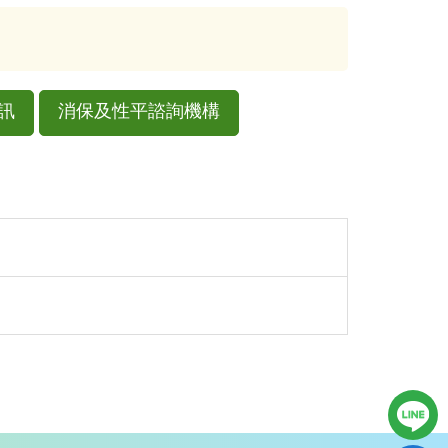
訊
消保及性平諮詢機構