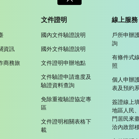
文件證明
線上服務
臺
國內文件驗證說明
戶所申辦
詢
關資訊
國外文件驗證說明
有條件式
作商務旅
文件證明申辦地點
照
文件驗證申請進度及
個人申辦
驗證資料查詢
表及預約
免除重複驗證協定專
簽證線上填
區
地區人民
門居民來
文件證明相關表格下
洽內政部移
載