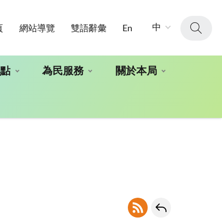
字
中
頁
網站導覽
雙語辭彙
En
級
大
小：
地點
為民服務
關於本局