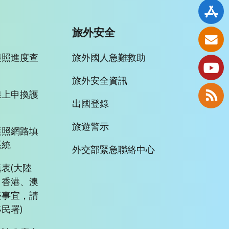
旅外安全
護照進度查
旅外國人急難救助
旅外安全資訊
線上申換護
出國登錄
旅遊警示
護照網路填
系統
外交部緊急聯絡中心
表(大陸
、香港、澳
臺事宜，請
民署)