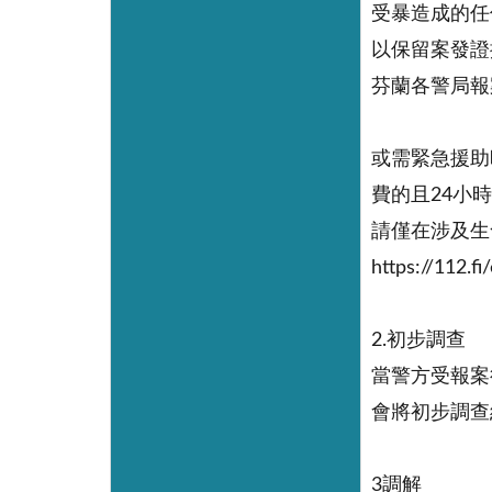
受暴造成的任
以保留案發證
芬蘭各警局報案管道 h
或需緊急援助
費的且24小
請僅在涉及生
https://112.f
2.初步調查
當警方受報案
會將初步調查
3調解