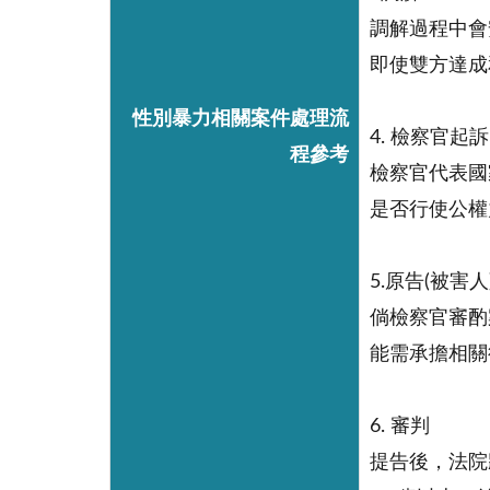
調解過程中會
即使雙方達成
性別暴力相關案件處理流
4. 檢察官起訴
程參考
檢察官代表國
是否行使公權
5.原告(被害
倘檢察官審酌
能需承擔相關
6. 審判
提告後，法院