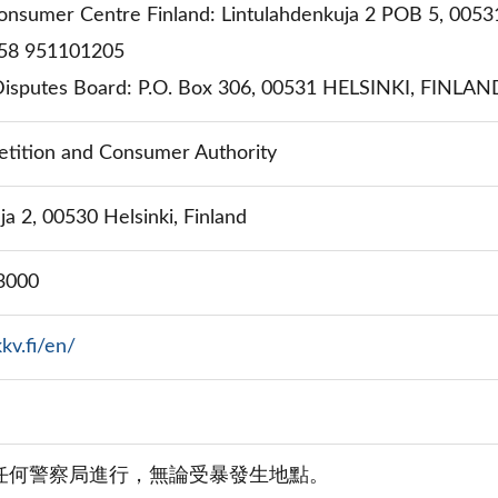
onsumer Centre Finland: Lintulahdenkuja 2 POB 5, 005
58 951101205
isputes Board: P.O. Box 306, 00531 HELSINKI, FINLAND,
etition and Consumer Authority
ja 2, 00530 Helsinki, Finland
3000
kv.fi/en/
在任何警察局進行，無論受暴發生地點。