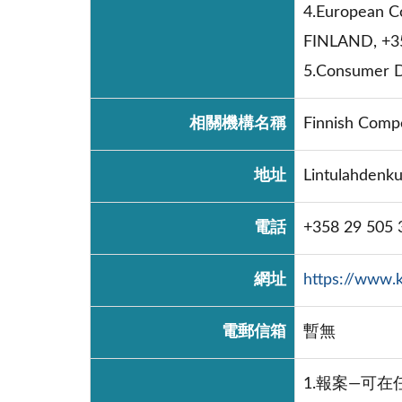
4.European C
FINLAND, +3
5.Consumer D
相關機構名稱
Finnish Comp
地址
Lintulahdenku
電話
+358 29 505 
網址
https://www.k
電郵信箱
暫無
1.報案—可