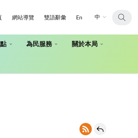
字
中
頁
網站導覽
雙語辭彙
En
級
大
小：
地點
為民服務
關於本局