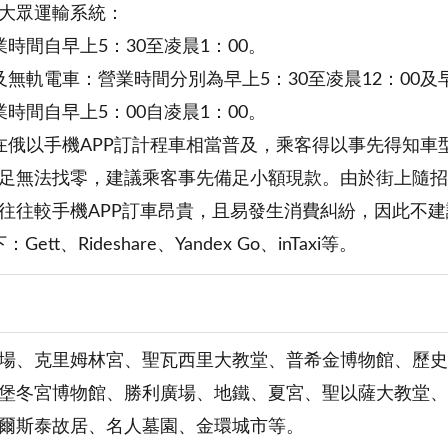
大眾運輸系統：
時間自早上5：30至凌晨1：00。
及無軌電車：營業時間分別為早上5：30至凌晨12：00及早
時間自早上5：00自凌晨1：00。
在俄以手機APP訂計程車相當普及，乘客得以事先得知
足無法找零，建議乘客事先備足小額現款。由於街上隨招
往往較手機APP訂車昂貴，且易發生消費糾紛，因此不
Gett、Rideshare、Yandex Go、inTaxi等。
場、克里姆林宮、聖瓦西里大教堂、普希金博物館、歷史
堡冬宮博物館、勝利廣場、地鐵、夏宮、聖以薩大教堂、
爾斯泰故居、名人墓園、金環城市等。