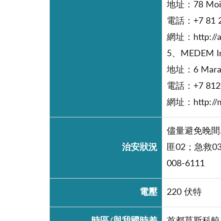
地址：78 Moika 
電話：+7 81 2
網址：http://a
5、MEDEM Inte
地址：6 Marata 
電話：+7 812 
網址：http://
儘量避免晚間
治安狀況
匪02；急救0
008-6111
電壓
220 伏特
時區/與我國時差
首都莫斯科較