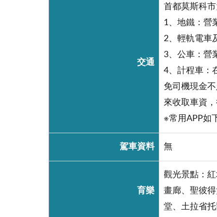
首都莫斯科市
1、地鐵：營業
2、輕軌電車
3、公車：營業
交通
4、計程車：
免司機現金不
來收取車資，
※常用APP如下：
駕車資料
無
觀光景點：紅
育樂
畫廊、聖彼得
堂、土拉省托