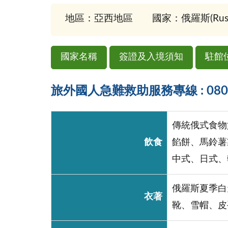
地區：亞西地區
國家：俄羅斯(Russ
國家名稱
簽證及入境須知
駐館
旅外國人急難救助服務專線 : 0800-
傳統俄式食物
飲食
餡餅、馬鈴薯
中式、日式、
俄羅斯夏季白
衣著
靴、雪帽、皮