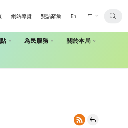
字
中
頁
網站導覽
雙語辭彙
En
級
大
小：
地點
為民服務
關於本局