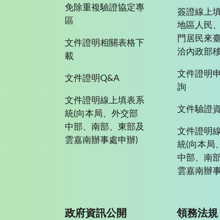
免除重複驗證協定專
簽證線上填
區
地區人民
門居民來
文件證明相關表格下
洽內政部移
載
文件證明
文件證明Q&A
詢
文件證明線上填表系
文件驗證
統(向本局、外交部
中部、南部、東部及
文件證明
雲嘉南辦事處申辦)
統(向本局
中部、南
雲嘉南辦事
政府資訊公開
領務法規