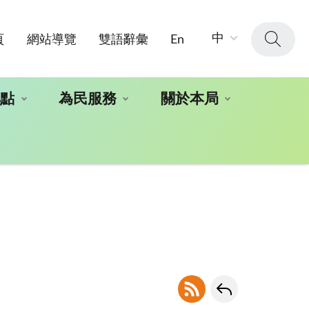
字
中
頁
網站導覽
雙語辭彙
En
級
大
小：
地點
為民服務
關於本局