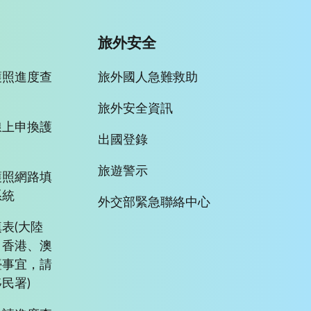
旅外安全
護照進度查
旅外國人急難救助
旅外安全資訊
線上申換護
出國登錄
旅遊警示
護照網路填
系統
外交部緊急聯絡中心
表(大陸
、香港、澳
臺事宜，請
民署)