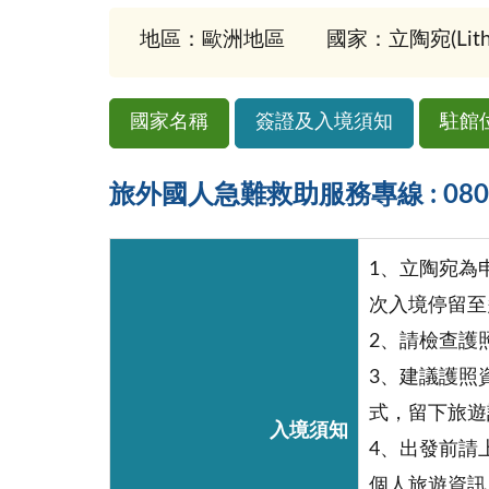
地區：歐洲地區
國家：立陶宛(Lithu
國家名稱
簽證及入境須知
駐館
旅外國人急難救助服務專線 : 0800-
1、立陶宛為
次入境停留至
2、請檢查護
3、建議護照
式，留下旅遊
入境須知
4、出發前請上「外
個人旅遊資訊