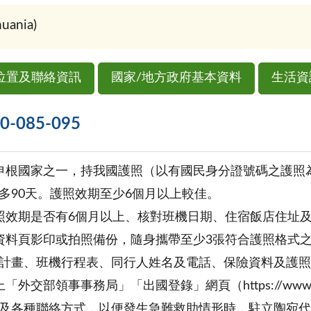
ania)
位置及聯絡資訊
國家/地方政府基本資料
生活資
085-095
申根國家之一，持我國護照（以有國民身分證號碼之護照為
多90天。護照效期至少6個月以上較佳。
照效期是否有6個月以上、核對班機日期、住宿飯店住址
資料頁影印或拍照備份，隨身攜帶至少3張符合護照格式
計畫、班機行程表、同行人姓名及電話、保險資料及護照
交部領事事務局」「出國登錄」網頁（https://www.boca.go
及各種聯絡方式，以便發生急難救助情形時，駐立陶宛代