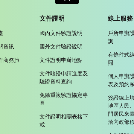
文件證明
線上服務
臺
國內文件驗證說明
戶所申辦
詢
關資訊
國外文件驗證說明
有條件式
作商務旅
文件證明申辦地點
照
文件驗證申請進度及
個人申辦
驗證資料查詢
表及預約
免除重複驗證協定專
簽證線上填
區
地區人民
門居民來
文件證明相關表格下
洽內政部移
載