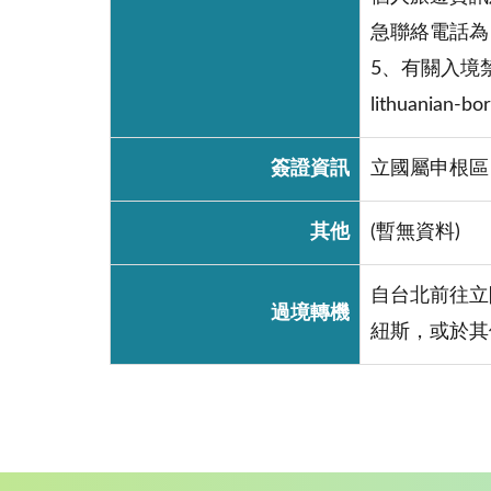
急聯絡電話為：+370
5、有關入境禁止或限
lithuanian-b
簽證資訊
立國屬申根區
其他
(暫無資料)
自台北前往立
過境轉機
紐斯，或於其