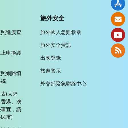
旅外安全
護照進度查
旅外國人急難救助
旅外安全資訊
線上申換護
出國登錄
旅遊警示
護照網路填
系統
外交部緊急聯絡中心
表(大陸
、香港、澳
臺事宜，請
民署)