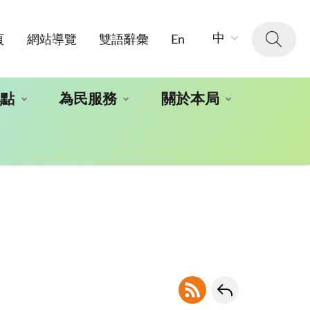
字
中
頁
網站導覽
雙語辭彙
En
級
大
小：
地點
為民服務
關於本局