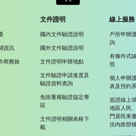
文件證明
線上服務
臺
國內文件驗證說明
戶所申辦
詢
關資訊
國外文件驗證說明
有條件式
作商務旅
文件證明申辦地點
照
文件驗證申請進度及
個人申辦
驗證資料查詢
表及預約
免除重複驗證協定專
簽證線上填
區
地區人民
門居民來
文件證明相關表格下
洽內政部移
載