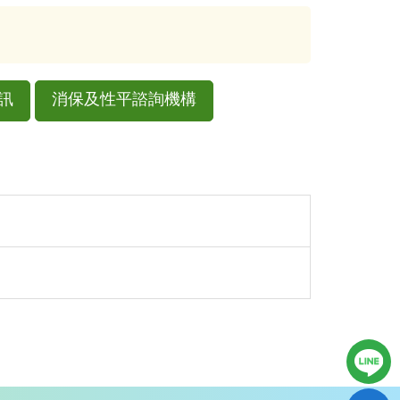
訊
消保及性平諮詢機構