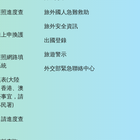
護照進度查
旅外國人急難救助
旅外安全資訊
線上申換護
出國登錄
旅遊警示
護照網路填
系統
外交部緊急聯絡中心
表(大陸
、香港、澳
臺事宜，請
民署)
申請進度查