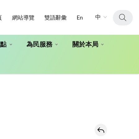
字
中
頁
網站導覽
雙語辭彙
En
級
大
小：
地點
為民服務
關於本局