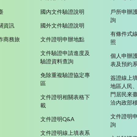
臺
國內文件驗證說明
戶所申辦
詢
關資訊
國外文件驗證說明
有條件式
作商務旅
文件證明申辦地點
照
文件驗證申請進度及
個人申辦
驗證資料查詢
表及預約
免除重複驗證協定專
簽證線上填
區
地區人民
門居民來
文件證明相關表格下
洽內政部移
載
文件證明
文件證明Q&A
詢
文件證明線上填表系