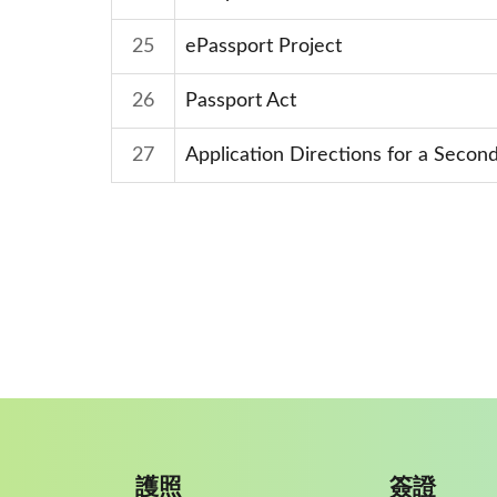
25
ePassport Project
26
Passport Act
27
Application Directions for a Seco
護照
簽證