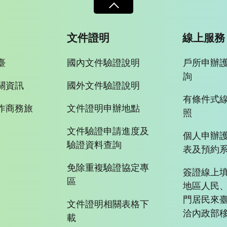
文件證明
線上服務
臺
國內文件驗證說明
戶所申辦
詢
關資訊
國外文件驗證說明
有條件式
作商務旅
文件證明申辦地點
照
文件驗證申請進度及
個人申辦
驗證資料查詢
表及預約
免除重複驗證協定專
簽證線上填
區
地區人民
門居民來
文件證明相關表格下
洽內政部移
載