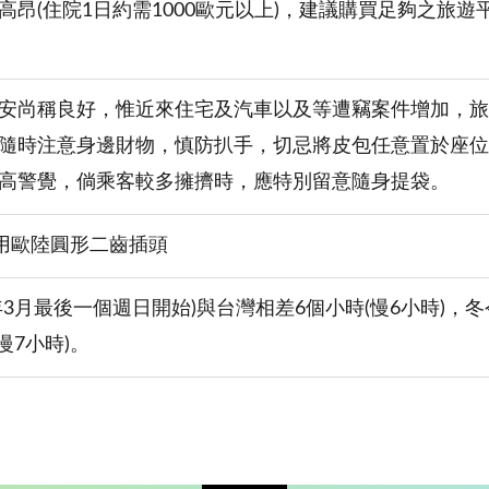
高昂(住院1日約需1000歐元以上)，建議購買足夠之旅
安尚稱良好，惟近來住宅及汽車以及等遭竊案件增加，旅
隨時注意身邊財物，慎防扒手，切忌將皮包任意置於座位
高警覺，倘乘客較多擁擠時，應特別留意隨身提袋。
使用歐陸圓形二齒插頭
年3月最後一個週日開始)與台灣相差6個小時(慢6小時)，冬
慢7小時)。