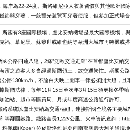
2度，海岸為22-24度。斯洛維尼亞人衣著習慣與其他歐洲
儀節與穿著，一般觀光遊覽可穿著便服，但參加正式場合
：斯國有3座國際機場，盧比安納機場是最大國際機場，
克福、慕尼黑、蘇黎世或維也納等歐洲大城市再轉機或搭
：
斯國公路四通八達，2條“泛歐交通走廊”在首都盧比安納
海濱之遊客大多會經過斯國領土，故交通繁忙。斯國公路速
，高速公路130km/h，不論白天晚上開車一律必須開大燈
據斯國法律，每年11月15日至次年3月15日須更換冬季
加油站、超市等購買周、月或年度高速公路通行許可。
鐡路系统以盧比安納為交通樞紐，連接斯國全境各主要城
鄰國鐵路。鐡路全長1,229公里。火車資訊查詢：http://www.s
：科佩爾(Koper) 位於斯洛維尼亞西南部與義大利的邊