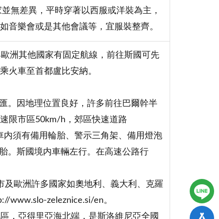
國家並無差異，平時穿著以西服或洋裝為主，
如音樂會或是其他會議等，宜服裝整齊。
與歐洲其他國家有固定航線，前往斯國可先
乘火車至首都盧比安納。
交匯。因地理位置良好，許多前往巴爾幹半
限市區50km/h，郊區快速道路
，且車内須有備用輪胎、警示三角架、備用燈泡
輪胎。斯國境内車輛左行。在高速公路行
市及歐洲許多國家如奧地利、義大利、克羅
lo-zeleznice.si/en。
境地區，亞得里亞海北端，是斯洛維尼亞全國