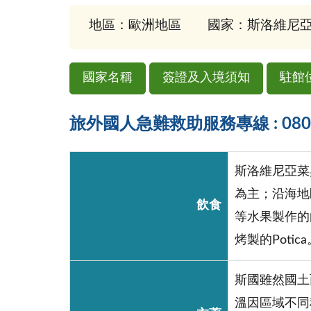
地區：歐洲地區
國家：斯洛維尼亞(Sl
國家名稱
簽證及入境須知
駐館
旅外國人急難救助服務專線 : 0800-
斯洛維尼亞菜
為主；沿海地
飲食
等水果製作的
烤製的Potica
斯國雖然國土
溫因區域不同