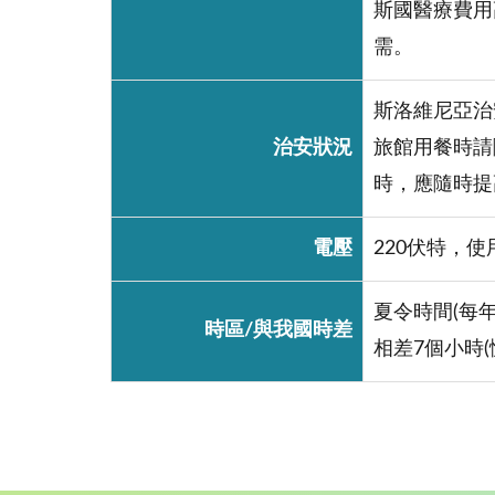
斯國醫療費用
需。
斯洛維尼亞治
治安狀況
旅館用餐時請
時，應隨時提
電壓
220伏特，
夏令時間(每
時區/與我國時差
相差7個小時(