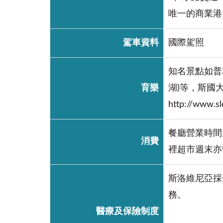
唯一的商業港
駕車資料
國際駕照
知名景點如普利雅
育樂
湖)等，斯國
http://www.s
餐廳營業時間
消費
裡超市週末亦
斯洛維尼亞採
務。
醫療及保險制度