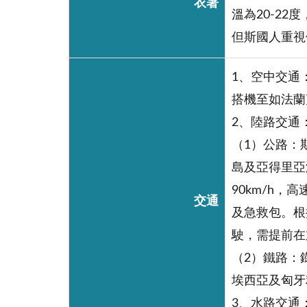
衣著
溫為20-2
但斯國人重視
1、空中交通
搭機至如法蘭
2、陸路交通
（1）公路：
島及亞得里亞
90km/h
交通
及急救包。根
駛，需提前在
（2）鐵路：
埃西亞及匈牙利等
3、水路交通