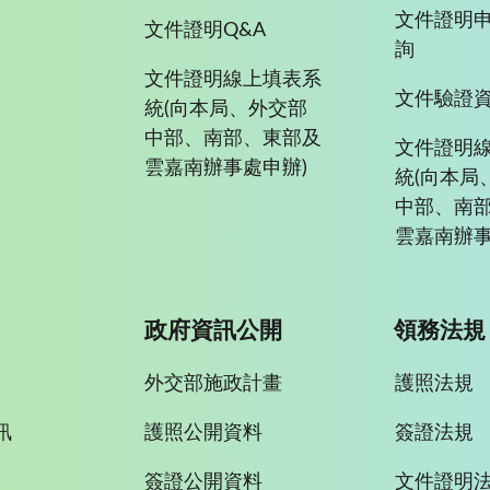
文件證明
文件證明Q&A
詢
文件證明線上填表系
文件驗證
統(向本局、外交部
中部、南部、東部及
文件證明
雲嘉南辦事處申辦)
統(向本局
中部、南
雲嘉南辦事
政府資訊公開
領務法規
外交部施政計畫
護照法規
訊
護照公開資料
簽證法規
簽證公開資料
文件證明