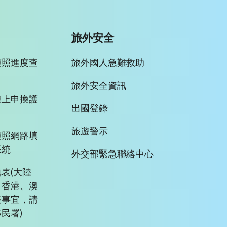
旅外安全
護照進度查
旅外國人急難救助
旅外安全資訊
線上申換護
出國登錄
旅遊警示
護照網路填
系統
外交部緊急聯絡中心
表(大陸
、香港、澳
臺事宜，請
民署)