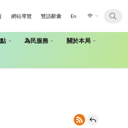
字
中
頁
網站導覽
雙語辭彙
En
級
大
小：
地點
為民服務
關於本局