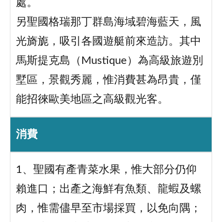
處。
另聖國格瑞那丁群島海域碧海藍天，風
光旖旎，吸引各國遊艇前來造訪。其中
馬斯提克島（Mustique）為高級旅遊別
墅區，景觀秀麗，惟消費甚為昂貴，僅
能招徠歐美地區之高級觀光客。
消費
1、聖國有產青菜水果，惟大部分仍仰
賴進口；出產之海鮮有魚類、龍蝦及螺
肉，惟需儘早至市場採買，以免向隅；