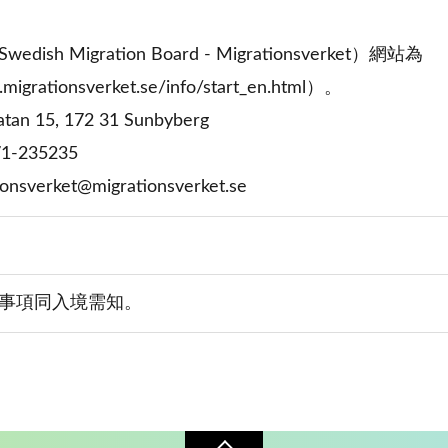
ish Migration Board - Migrationsverket）網站為
migrationsverket.se/info/start_en.html）。
an 15, 172 31 Sunbyberg
1-235235
sverket@migrationsverket.se
事項同入境需知。