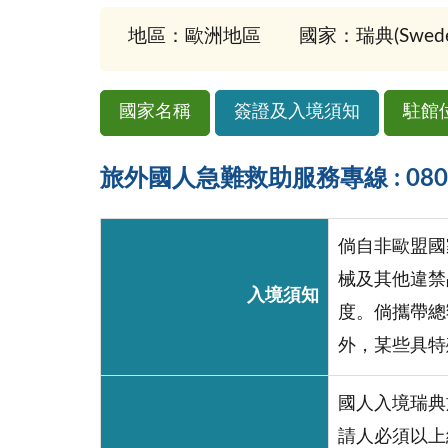
地區：歐洲地區
國家：瑞典(Swede
國家名稱
簽證及入境須知
駐館
旅外國人急難救助服務專線 : 0800-
倘自非歐盟國
械及其他違禁
入境須知
度。倘攜帶總
外，某些具特
國人入境瑞典
請人必須以上