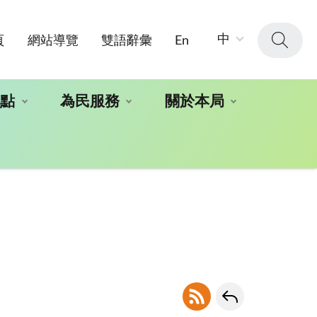
字
中
頁
網站導覽
雙語辭彙
En
級
大
小：
地點
為民服務
關於本局