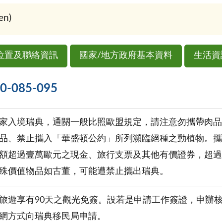
n)
位置及聯絡資訊
國家/地方政府基本資料
生活資
085-095
家入境瑞典，通關一般比照歐盟規定，請注意勿攜帶肉品
品、禁止攜入「華盛頓公約」所列瀕臨絕種之動植物。攜
額超過壹萬歐元之現金、旅行支票及其他有價證券，超過
殊價值物品如古董，可能遭禁止攜出瑞典。
旅遊享有90天之觀光免簽。設若是申請工作簽證，申辦核
網方式向瑞典移民局申請。