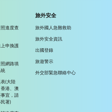
旅外安全
護照進度查
旅外國人急難救助
旅外安全資訊
線上申換護
出國登錄
旅遊警示
護照網路填
系統
外交部緊急聯絡中心
表(大陸
、香港、澳
臺事宜，請
民署)