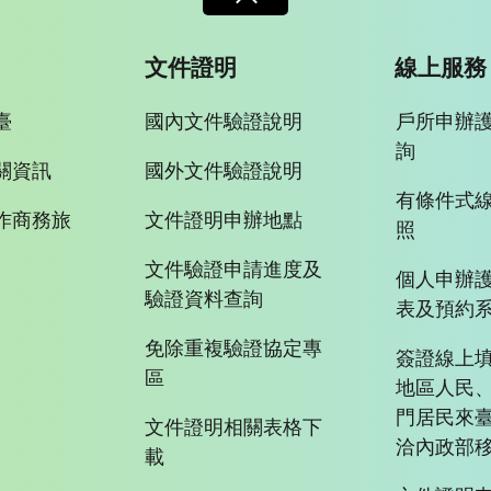
文件證明
線上服務
臺
國內文件驗證說明
戶所申辦
詢
關資訊
國外文件驗證說明
有條件式
作商務旅
文件證明申辦地點
照
文件驗證申請進度及
個人申辦
驗證資料查詢
表及預約
免除重複驗證協定專
簽證線上填
區
地區人民
門居民來
文件證明相關表格下
洽內政部移
載