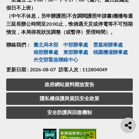
一至週五 上午08：30－下午17：00（週六、週日及國定
假日不上班）
（中午不休息，另申辦護照(不含調閱護照申請書)櫃檯每週
三延長辦公時間至20:00止，惟倘遇天災或停電等不可預期
情況，本局得視狀況調整（或暫停）受理時間）。
聯絡我們：
臺北局本部
中部辦事處
雲嘉南辦事處
南部辦事處
東部辦事處
桃園機場辦事處
外交部緊急聯絡中⼼
更新日期 : 2026-08-07
訪客人次 : 112804049
政府網站資料開放宣告
隱私權保護與資訊安全政策
安全防護與回復機制