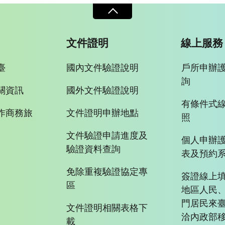
文件證明
線上服務
臺
國內文件驗證說明
戶所申辦
詢
關資訊
國外文件驗證說明
有條件式
作商務旅
文件證明申辦地點
照
文件驗證申請進度及
個人申辦
驗證資料查詢
表及預約
免除重複驗證協定專
簽證線上填
區
地區人民
門居民來
文件證明相關表格下
洽內政部移
載