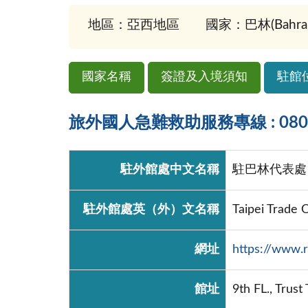
地區：亞西地區
國家：巴林(Bahrai
國家名稱
簽證及入境須知
駐館
旅外國人急難救助服務專線 : 0800-
駐外館處中文名稱
駐巴林代表處
駐外館處英（外）文名稱
Taipei Trade 
網址
https://www.r
館址
9th FL., Trus