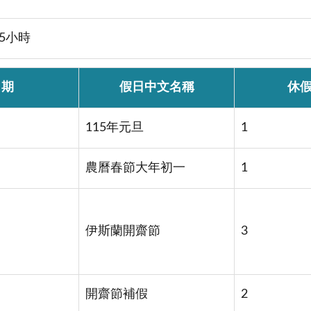
5小時
日期
假日中文名稱
休
115年元旦
1
農曆春節大年初一
1
伊斯蘭開齋節
3
開齋節補假
2