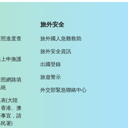
旅外安全
護照進度查
旅外國人急難救助
旅外安全資訊
線上申換護
出國登錄
旅遊警示
護照網路填
系統
外交部緊急聯絡中心
表(大陸
、香港、澳
臺事宜，請
民署)