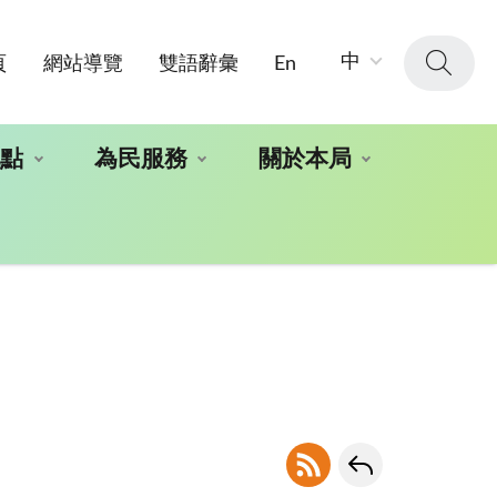
字
中
頁
網站導覽
雙語辭彙
En
級
大
小：
地點
為民服務
關於本局