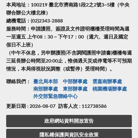
本局地址：100219 臺北市濟南路1段2之2號3~5樓（中央
聯合辦公大樓北棟）
總機電話：(02)2343-2888
服務時間：申請護照、簽證及文件證明櫃檯受理時間為週
一至週五 上午08：30－下午17：00（週六、週日及國定
假日不上班）
（中午不休息，另申辦護照(不含調閱護照申請書)櫃檯每週
三延長辦公時間至20:00止，惟倘遇天災或停電等不可預期
情況，本局得視狀況調整（或暫停）受理時間）。
聯絡我們：
臺北局本部
中部辦事處
雲嘉南辦事處
南部辦事處
東部辦事處
桃園機場辦事處
外交部緊急聯絡中⼼
更新日期 : 2026-08-07
訪客人次 : 112738586
政府網站資料開放宣告
隱私權保護與資訊安全政策