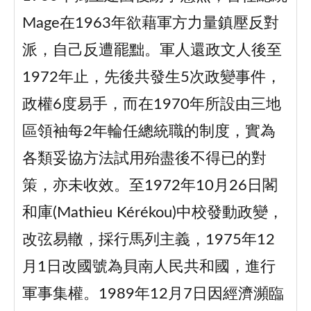
Mage在1963年欲藉軍方力量鎮壓反對
派，自己反遭罷黜。軍人還政文人後至
1972年止，先後共發生5次政變事件，
政權6度易手，而在1970年所設由三地
區領袖每2年輪任總統職的制度，實為
各類妥協方法試用殆盡後不得已的對
策，亦未收效。至1972年10月26日閣
和庫(Mathieu Kérékou)中校發動政變，
改弦易轍，採行馬列主義，1975年12
月1日改國號為貝南人民共和國，進行
軍事集權。1989年12月7日因經濟瀕臨