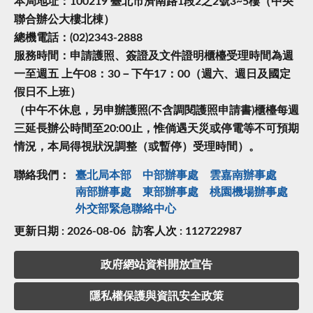
本局地址：100219 臺北市濟南路1段2之2號3~5樓（中央
聯合辦公大樓北棟）
總機電話：(02)2343-2888
服務時間：申請護照、簽證及文件證明櫃檯受理時間為週
一至週五 上午08：30－下午17：00（週六、週日及國定
假日不上班）
（中午不休息，另申辦護照(不含調閱護照申請書)櫃檯每週
三延長辦公時間至20:00止，惟倘遇天災或停電等不可預期
情況，本局得視狀況調整（或暫停）受理時間）。
聯絡我們：
臺北局本部
中部辦事處
雲嘉南辦事處
南部辦事處
東部辦事處
桃園機場辦事處
外交部緊急聯絡中⼼
更新日期 : 2026-08-06
訪客人次 : 112722987
政府網站資料開放宣告
隱私權保護與資訊安全政策