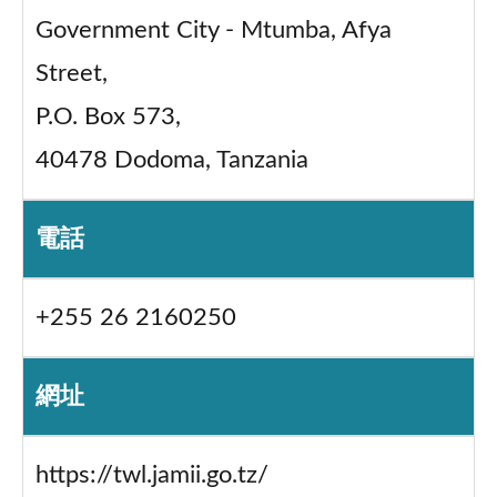
Government City - Mtumba, Afya
Street,
P.O. Box 573,
40478 Dodoma, Tanzania
電話
+255 26 2160250
網址
https://twl.jamii.go.tz/