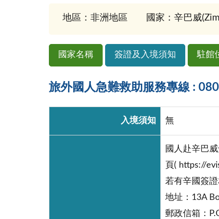
地區：非洲地區
國家：辛巴威(Zimb
國家名稱
簽證及入境須知
駐館
旅外國人急難救助服務專線 : 0800-
入境須知
無
國人赴辛巴威短
頁( https://e
若有辛國簽證相關問
地址：13A Boein
郵政信箱：P.O.B