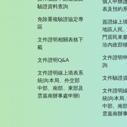
個人申辦
驗證資料查詢
表及預約
免除重複驗證協定專
簽證線上填
區
地區人民
門居民來
文件證明相關表格下
洽內政部移
載
文件證明
文件證明Q&A
詢
文件證明線上填表系
文件驗證
統(向本局、外交部
中部、南部、東部及
文件證明
雲嘉南辦事處申辦)
統(向本局
中部、南
雲嘉南辦事