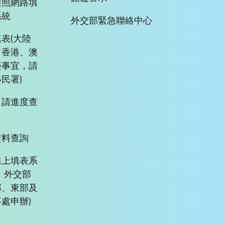
護照網路填
系統
外交部緊急聯絡中心
表(大陸
、香港、澳
臺事宜，請
民署)
申請進度查
資料查詢
線上填表系
、外交部
部、東部及
處申辦)