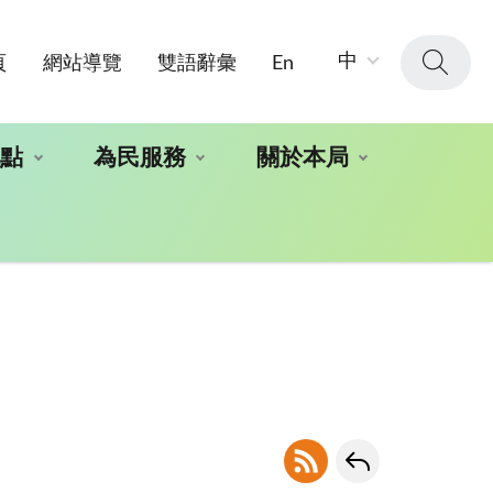
字
中
頁
網站導覽
雙語辭彙
En
級
大
小：
地點
為民服務
關於本局