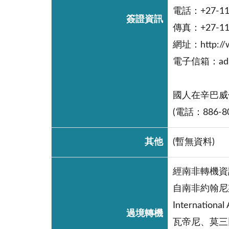
電話：+27-11-
簽證資訊
傳真：+27-11-
網址：http://w
電子信箱：admin
國人在辛巴威倘
(電話：886-80
其他
(暫無資料)
經南非轉機資
自南非約翰尼斯堡Lan
Internatio
過境轉機
瓦帝尼、莫三比