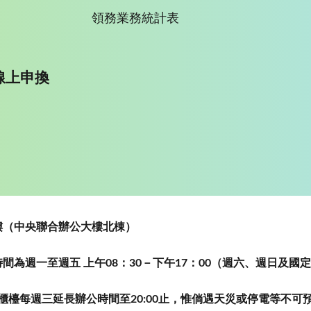
領務業務統計表
線上申換
~5樓（中央聯合辦公大樓北棟）
為週一至週五 上午08：30－下午17：00（週六、週日及國
櫃檯每週三延長辦公時間至20:00止，惟倘遇天災或停電等不可