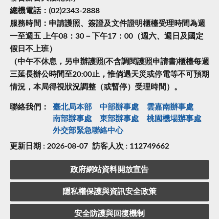
總機電話：(02)2343-2888
服務時間：申請護照、簽證及文件證明櫃檯受理時間為週
一至週五 上午08：30－下午17：00（週六、週日及國定
假日不上班）
（中午不休息，另申辦護照(不含調閱護照申請書)櫃檯每週
三延長辦公時間至20:00止，惟倘遇天災或停電等不可預期
情況，本局得視狀況調整（或暫停）受理時間）。
聯絡我們：
臺北局本部
中部辦事處
雲嘉南辦事處
南部辦事處
東部辦事處
桃園機場辦事處
外交部緊急聯絡中⼼
更新日期 : 2026-08-07
訪客人次 : 112749662
政府網站資料開放宣告
隱私權保護與資訊安全政策
安全防護與回復機制