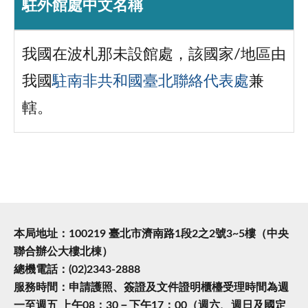
駐外館處中文名稱
我國在波札那未設館處，該國家/地區由
我國
駐南非共和國臺北聯絡代表處
兼
轄。
本局地址：100219 臺北市濟南路1段2之2號3~5樓（中央
聯合辦公大樓北棟）
總機電話：(02)2343-2888
服務時間：申請護照、簽證及文件證明櫃檯受理時間為週
一至週五 上午08：30－下午17：00（週六、週日及國定